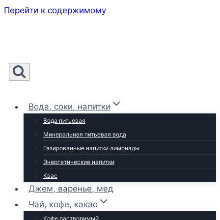
Перейти к содержимому
Вода, соки, напитки
Вода питьевая
Минеральная питьевая вода
Газированные напитки лимонады
Энергетические напитки
Квас
Джем, варенье, мед
Чай, кофе, какао
Кофе растворимый