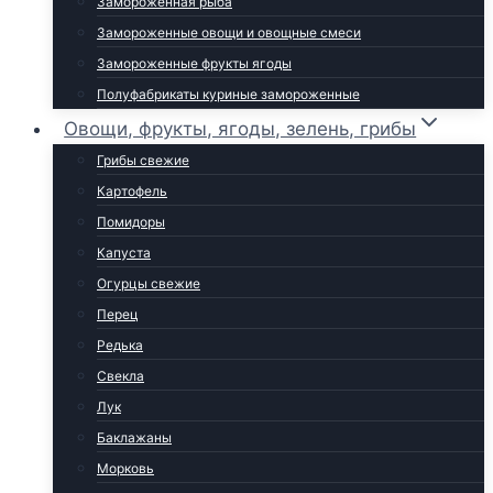
Замороженная рыба
Замороженные овощи и овощные смеси
Замороженные фрукты ягоды
Полуфабрикаты куриные замороженные
Овощи, фрукты, ягоды, зелень, грибы
Грибы свежие
Картофель
Помидоры
Капуста
Огурцы свежие
Перец
Редька
Свекла
Лук
Баклажаны
Морковь