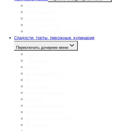
Кофе растворимый
Кофе молотый
Кофе в зернах
Какао и цикорий
Чай в пакетиках и листовой
Сладости, торты, пирожные, кулинария
Переключить дочернее меню
Торты
Пирожное
Вафли
Вафельные торты
Кексы
Круассаны
Рулеты бисквитные
Пряники
Шоколадная плитка
Шоколадная паста
Шоколадные батончики
Мармелад