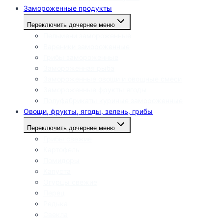
Замороженные продукты
Переключить дочернее меню
Пельмени замороженные
Вареники замороженные
Грибы замороженные
Замороженная рыба
Замороженные овощи и овощные смеси
Замороженные фрукты ягоды
Полуфабрикаты куриные замороженные
Овощи, фрукты, ягоды, зелень, грибы
Переключить дочернее меню
Грибы свежие
Картофель
Помидоры
Капуста
Огурцы свежие
Перец
Редька
Свекла