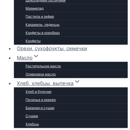
Шоколадные батончики
Мармелад
Пастила и зефир
Карамель, леденцы
Конфеты в коробках
Конфеты
Орехи, сухофрукты, семечки
Масло
Растительное масло
Оливковое масло
Хлеб, хлебцы, выпечка
Хлеб и булочки
Печенье и крекер
Баранки и сушки
Сухари
Хлебцы