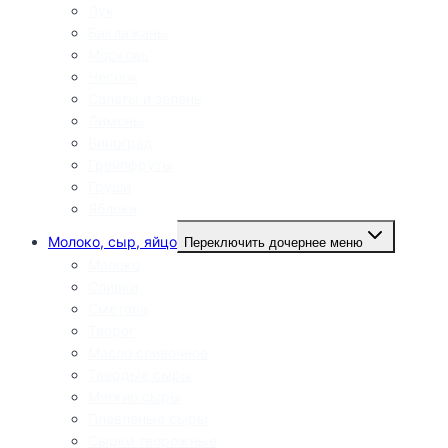
Лук
Баклажаны
Морковь
Чеснок
Салаты и зелень
Лимоны
Виноград
Грейпфруты
Груши
Яблоки
Молоко, сыр, яйцо
Переключить дочернее меню
Молоко
Сливки
Сметана
Творог
Масло сливочное
Твердые сыры
Мягкие сыры
Плавленые сыры
Сырки творожные