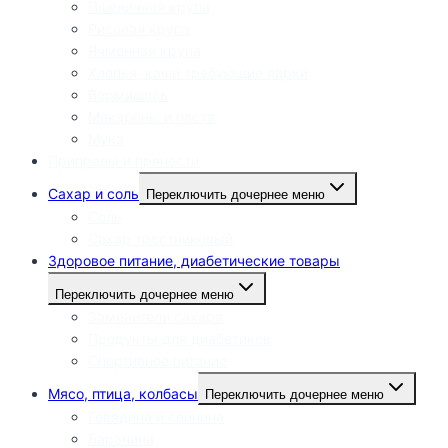
Пшеничная крупа
Рисовая крупа
Ячменная крупа
Хлопья, каши требующие варки
Вермишель
Макароны и паста
Мука
Приправы и пряности
Сахар и соль
Переключить дочернее меню
Соль
Сахар тростниковый
Здоровое питание, диабетические товары
Переключить дочернее меню
Заменители сахара
Продукты для диабетиков
Спортивное питание
Мясо, птица, колбасы
Переключить дочернее меню
Говядина и свинина
Баранина