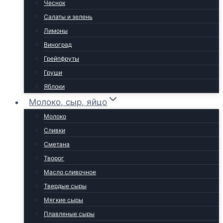
Чеснок
Салаты и зелень
Лимоны
Виноград
Грейпфруты
Груши
Яблоки
Молоко, сыр, яйцо
Молоко
Сливки
Сметана
Творог
Масло сливочное
Твердые сыры
Мягкие сыры
Плавленые сыры