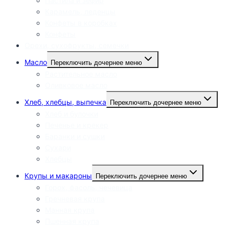
Пастила и зефир
Карамель, леденцы
Конфеты в коробках
Конфеты
Орехи, сухофрукты, семечки
Масло
Переключить дочернее меню
Растительное масло
Оливковое масло
Хлеб, хлебцы, выпечка
Переключить дочернее меню
Хлеб и булочки
Печенье и крекер
Баранки и сушки
Сухари
Хлебцы
Крупы и макароны
Переключить дочернее меню
Горох, фасоль, чечевица
Гречневая крупа
Манная крупа
Пшенная крупа