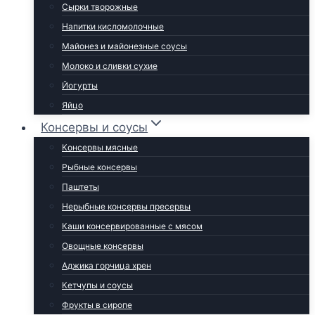
Сырки творожные
Напитки кисломолочные
Майонез и майонезные соусы
Молоко и сливки сухие
Йогурты
Яйцо
Консервы и соусы
Консервы мясные
Рыбные консервы
Паштеты
Нерыбные консервы пресервы
Каши консервированные с мясом
Овощные консервы
Аджика горчица хрен
Кетчупы и соусы
Фрукты в сиропе