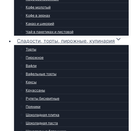
Кофе молотый
Кофе в зернах
Какао и цикорий
Чай в пакетиках и листовой
Сладости, торты, пирожные, кулинария
Торты
Пирожное
Вафли
Вафельные торты
Кексы
Круассаны
Рулеты бисквитные
Пряники
Шоколадная плитка
Шоколадная паста