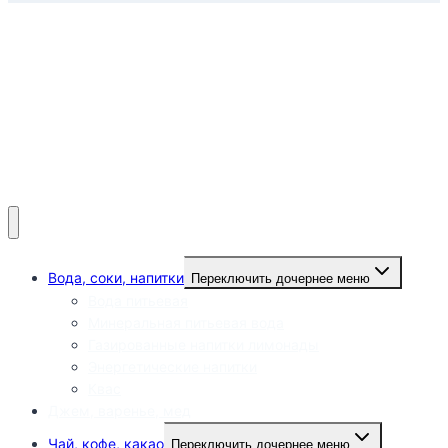
Вода, соки, напитки
Переключить дочернее меню
Вода питьевая
Минеральная питьевая вода
Газированные напитки лимонады
Энергетические напитки
Квас
Джем, варенье, мед
Чай, кофе, какао
Переключить дочернее меню