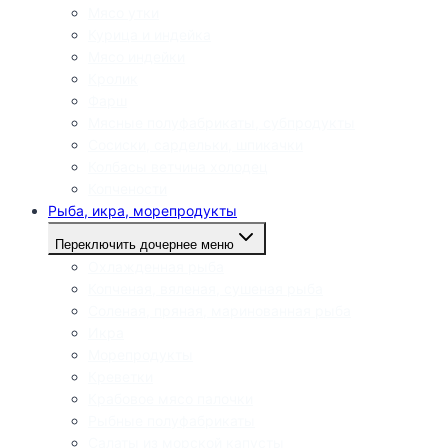
Мясо утки
Курица и индейка
Мясо индейки
Кролик
Фарш
Мясные полуфабрикаты, субпродукты
Сосиски, сардельки, шпикачки
Колбасы ветчина холодец
Копчености
Рыба, икра, морепродукты
Переключить дочернее меню
Охлажденная рыба
Копченая, вяленая, сушеная рыба
Соленая, пряная, маринованная рыба
Икра
Морепродукты
Креветки
Крабовое мясо палочки
Рыбные полуфабрикаты
Салаты из морской капусты