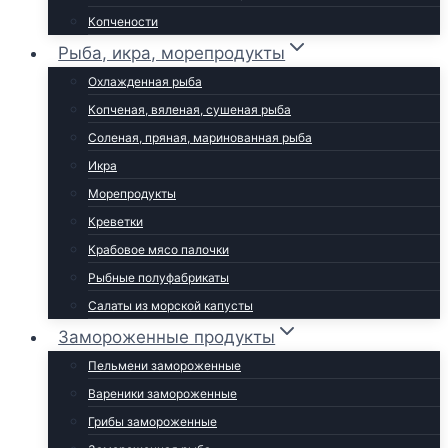
Копчености
Рыба, икра, морепродукты
Охлажденная рыба
Копченая, вяленая, сушеная рыба
Соленая, пряная, маринованная рыба
Икра
Морепродукты
Креветки
Крабовое мясо палочки
Рыбные полуфабрикаты
Салаты из морской капусты
Замороженные продукты
Пельмени замороженные
Вареники замороженные
Грибы замороженные